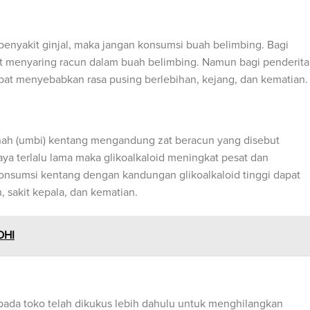
 penyakit ginjal, maka jangan konsumsi buah belimbing. Bagi
at menyaring racun dalam buah belimbing. Namun bagi penderita
u dapat menyebabkan rasa pusing berlebihan, kejang, dan kematian.
ah (umbi) kentang mengandung zat beracun yang disebut
aya terlalu lama maka glikoalkaloid meningkat pesat dan
onsumsi kentang dengan kandungan glikoalkaloid tinggi dapat
 sakit kepala, dan kematian.
OHI
ada toko telah dikukus lebih dahulu untuk menghilangkan