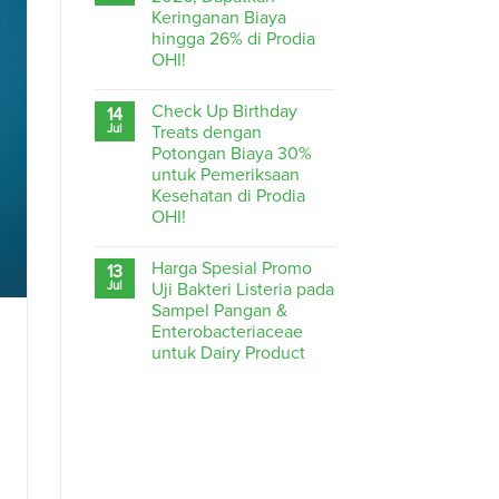
Keringanan Biaya
hingga 26% di Prodia
OHI!
Check Up Birthday
14
Jul
Treats dengan
Potongan Biaya 30%
untuk Pemeriksaan
Kesehatan di Prodia
OHI!
Harga Spesial Promo
13
Jul
Uji Bakteri Listeria pada
Sampel Pangan &
Enterobacteriaceae
untuk Dairy Product