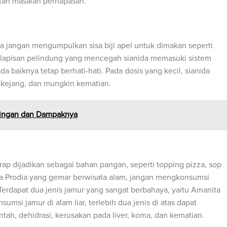
an masalah pernapasan.
a jangan mengumpulkan sisa biji apel untuk dimakan seperti
ki lapisan pelindung yang mencegah sianida memasuki sistem
a baiknya tetap berhati-hati. Pada dosis yang kecil, sianida
kejang, dan mungkin kematian.
singan dan Dampaknya
ap dijadikan sebagai bahan pangan, seperti topping pizza, sop
ga Prodia yang gemar berwisata alam, jangan mengkonsumsi
 Terdapat dua jenis jamur yang sangat berbahaya, yaitu Amanita
umsi jamur di alam liar, terlebih dua jenis di atas dapat
tah, dehidrasi, kerusakan pada liver, koma, dan kematian.