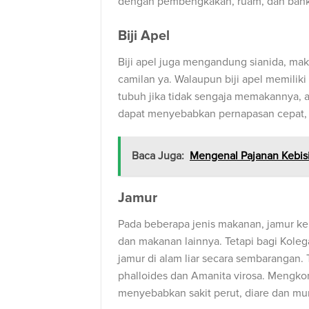
dengan pembengkakan, ruam, dan bahk
Biji Apel
Biji apel juga mengandung sianida, mak
camilan ya. Walaupun biji apel memili
tubuh jika tidak sengaja memakannya, ad
dapat menyebabkan pernapasan cepat, 
Baca Juga:
Mengenal Pajanan Kebi
Jamur
Pada beberapa jenis makanan, jamur ker
dan makanan lainnya. Tetapi bagi Kole
jamur di alam liar secara sembarangan.
phalloides dan Amanita virosa. Mengkons
menyebabkan sakit perut, diare dan mun