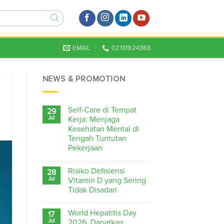
EMAIL
02131924388
NEWS & PROMOTION
Self-Care di Tempat
29
Jul
Kerja: Menjaga
Kesehatan Mental di
Tengah Tuntutan
Pekerjaan
Risiko Defisiensi
28
Jul
Vitamin D yang Sering
Tidak Disadari
World Hepatitis Day
17
Jul
2026, Dapatkan