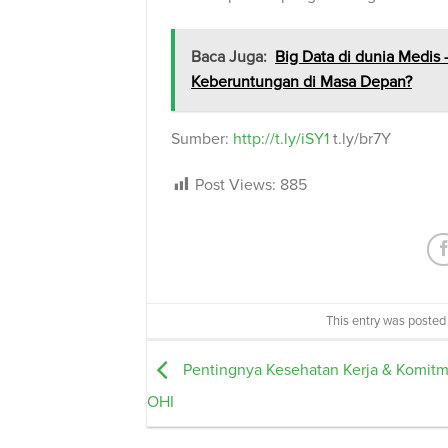
Baca Juga:
Big Data di dunia Medis 
Keberuntungan di Masa Depan?
Sumber:
http://t.ly/iSY1
t.ly/br7Y
Post Views:
885
This entry was posted
Pentingnya Kesehatan Kerja & Komitm
OHI