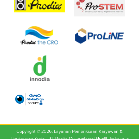
Copyright © 2026. Layanan Pemeriksaan Karyawan &
Lingkungan Kerja -
PT. Prodia Occupational Health Indonesia