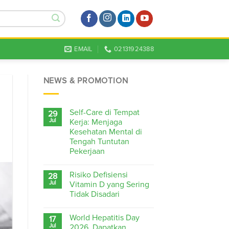
EMAIL
02131924388
NEWS & PROMOTION
Self-Care di Tempat
29
Jul
Kerja: Menjaga
Kesehatan Mental di
Tengah Tuntutan
Pekerjaan
Risiko Defisiensi
28
Jul
Vitamin D yang Sering
Tidak Disadari
World Hepatitis Day
17
Jul
2026, Dapatkan