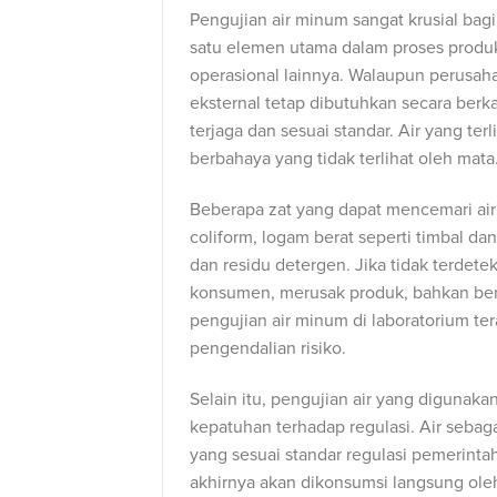
Pengujian air minum sangat krusial bagi
satu elemen utama dalam proses produ
operasional lainnya. Walaupun perusaha
eksternal tetap dibutuhkan secara berka
terjaga dan sesuai standar. Air yang te
berbahaya yang tidak terlihat oleh mata
Beberapa zat yang dapat mencemari air t
coliform, logam berat seperti timbal dan
dan residu detergen. Jika tidak terdet
konsumen, merusak produk, bahkan ber
pengujian air minum di laboratorium te
pengendalian risiko.
Selain itu, pengujian air yang digunaka
kepatuhan terhadap regulasi. Air sebaga
yang sesuai standar regulasi pemerinta
akhirnya akan dikonsumsi langsung ole