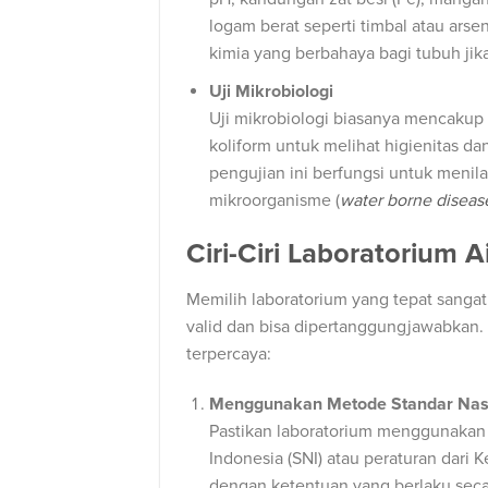
logam berat seperti timbal atau ars
kimia yang berbahaya bagi tubuh jik
Uji Mikrobiologi
Uji mikrobiologi biasanya mencakup
koliform untuk melihat higienitas da
pengujian ini berfungsi untuk menila
mikroorganisme (
water borne diseas
Ciri-Ciri Laboratorium 
Memilih laboratorium yang tepat sanga
valid dan bisa dipertanggungjawabkan. B
terpercaya:
Menggunakan Metode Standar Nas
Pastikan laboratorium menggunakan
Indonesia (SNI) atau peraturan dari K
dengan ketentuan yang berlaku seca