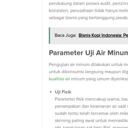
pendukung dalam proses audit, perizi
konsisten, perusahaan tidak hanya mel
sebagai bisnis yang bertanggung jawab,
Baca Juga:
Bisnis Kopi Indonesia: P
Parameter Uji Air Min
Pengujian air minum dilakukan untuk m
untuk dikonsumsi langsung maupun dig
kualitas air
minum yang umum diperiksa 
Uji Fisik
Parameter fisik mencakup warna, bau
penampakan dan keamanan air saat di
sudah tentu telah tercemar oleh mikro
skrining paling awal untuk memastika
pH, kandungan zat besi (Fe), mangan