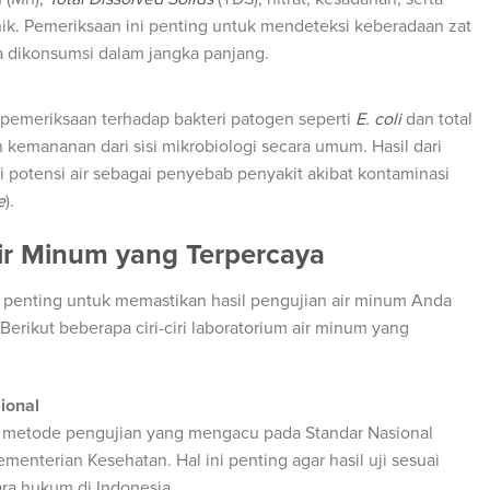
enik. Pemeriksaan ini penting untuk mendeteksi keberadaan zat
a dikonsumsi dalam jangka panjang.
 pemeriksaan terhadap bakteri patogen seperti
E. coli
dan total
n kemananan dari sisi mikrobiologi secara umum. Hasil dari
i potensi air sebagai penyebab penyakit akibat kontaminasi
e
).
Air Minum yang Terpercaya
t penting untuk memastikan hasil pengujian air minum Anda
erikut beberapa ciri-ciri laboratorium air minum yang
ional
 metode pengujian yang mengacu pada Standar Nasional
ementerian Kesehatan. Hal ini penting agar hasil uji sesuai
ra hukum di Indonesia.