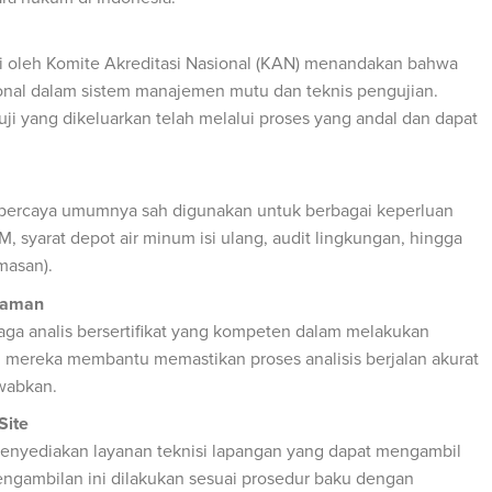
si oleh Komite Akreditasi Nasional (KAN) menandakan bahwa
nal dalam sistem manajemen mutu dan teknis pengujian.
uji yang dikeluarkan telah melalui proses yang andal dan dapat
terpercaya umumnya sah digunakan untuk berbagai keperluan
, syarat depot air minum isi ulang, audit lingkungan, hingga
masan).
laman
aga analis bersertifikat yang kompeten dalam melakukan
 mereka membantu memastikan proses analisis berjalan akurat
wabkan.
Site
menyediakan layanan teknisi lapangan yang dapat mengambil
engambilan ini dilakukan sesuai prosedur baku dengan