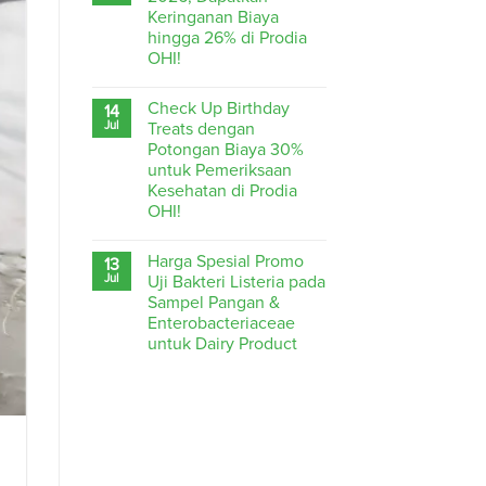
Keringanan Biaya
hingga 26% di Prodia
OHI!
Check Up Birthday
14
Jul
Treats dengan
Potongan Biaya 30%
untuk Pemeriksaan
Kesehatan di Prodia
OHI!
Harga Spesial Promo
13
Jul
Uji Bakteri Listeria pada
Sampel Pangan &
Enterobacteriaceae
untuk Dairy Product