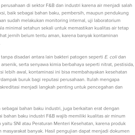
 perusahaan di sektor F&B dan industri karena air menjadi salah
ksi, baik sebagai bahan baku, pembersih, maupun pendukung
an sudah melakukan monitoring internal, uji laboratorium
la minimal setahun sekali untuk memastikan kualitas air tetap
rlihat jernih belum tentu aman, karena banyak kontaminan
.
anpa disadari antara lain bakteri patogen seperti
E. coli
dan
 arsenik, serta senyawa kimia berbahaya seperti nitrat, pestisida,
eksi lebih awal, kontaminasi ini bisa membahayakan kesehatan
dampak buruk bagi reputasi perusahaan. Itulah mengapa
rakreditasi menjadi langkah penting untuk pencegahan dan
n sebagai bahan baku industri, juga berkaitan erat dengan
i bahan baku industri F&B wajib memiliki kualitas air minum
h yaitu SNI atau Peraturan Menteri Kesehatan, karena produk
h masyarakat banyak. Hasil pengujian dapat menjadi dokumen