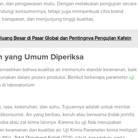
nan, dan pengawasan mutu. Dengan melakukan pengujian secara
indungi konsumennya, tetapi juga memperkuat citra brand
 transparan, dan menjunjung tinggi kualitas.
eluang Besar di Pasar Global dan Pentingnya Pengujian Kafein
um yang Umum Diperiksa
emastikan bahwa kualitas air memenuhi standar keamanan, baik
unakan dalam proses produksi. Berikut beberapa parameter
uji
di laboratorium:
, rasa, kekeruhan, dan suhu. Tujuannya adalah untuk menilai
konsumsi. Air yang berbau, keruh atau berwarna (tidak jernih)
ba atau zat kimia lainnya. Karena itu uji fisik merupakan
n keamanan dan kualitas air. Uji Kimia Parameter kimia meliputi
 (Mn),
Total Dissolved Solids
(TDS), nitrat, kesadahan, serta