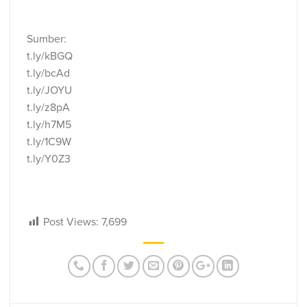
Sumber:
t.ly/kBGQ
t.ly/bcAd
t.ly/JOYU
t.ly/z8pA
t.ly/h7M5
t.ly/1C9W
t.ly/Y0Z3
Post Views:
7,699