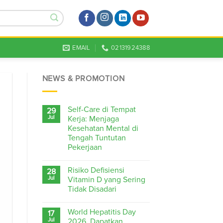
EMAIL
02131924388
NEWS & PROMOTION
Self-Care di Tempat
29
Jul
Kerja: Menjaga
Kesehatan Mental di
Tengah Tuntutan
Pekerjaan
Risiko Defisiensi
28
Jul
Vitamin D yang Sering
Tidak Disadari
World Hepatitis Day
17
Jul
2026, Dapatkan