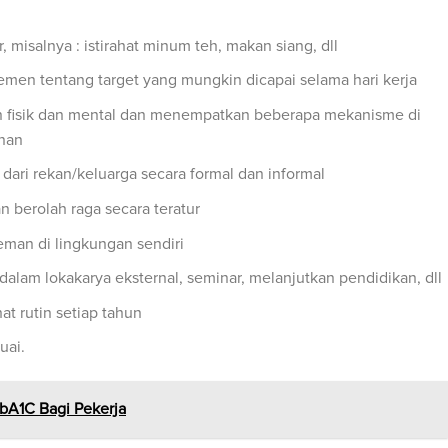
ur, misalnya : istirahat minum teh, makan siang, dll
jemen tentang target yang mungkin dicapai selama hari kerja
n fisik dan mental dan menempatkan beberapa mekanisme di
anan
ari rekan/keluarga secara formal dan informal
n berolah raga secara teratur
man di lingkungan sendiri
dalam lokakarya eksternal, seminar, melanjutkan pendidikan, dll
at rutin setiap tahun
uai.
bA1C Bagi Pekerja