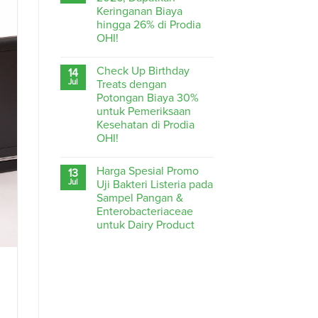
Keringanan Biaya
hingga 26% di Prodia
OHI!
Check Up Birthday
14
Jul
Treats dengan
Potongan Biaya 30%
untuk Pemeriksaan
Kesehatan di Prodia
OHI!
Harga Spesial Promo
13
Jul
Uji Bakteri Listeria pada
Sampel Pangan &
Enterobacteriaceae
untuk Dairy Product