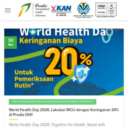
Skip
to
content
30
Mar
INFO KESEHATAN KERJA KEGIATAN DAN PROMOSI PROMOSI
World Health Day 2026, Lakukan MCU dengan Keringanan 20%
di Prodia OHI!
World Health Day 2026: Together for Health. Stand with