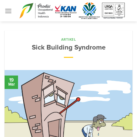
Skip
to
content
ARTIKEL
Sick Building Syndrome
19
Mar