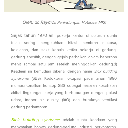
Oleh: dr. Raymo
s P
arlindungan Hutapea, MKK
Sejak tahun 1970-an,
pekerja kan
tor di seluruh dunia
telah sering
mengeluhkan iritasi membran mukosa,
kelelahan, dan sakit kepala ketika bekerja di gedung-
g
edung spesi
fik, dengan gejala perbaikan dalam beberapa
menit sampai satu jam setelah meninggalkan gedung.(1)
Keadaan ini kemudian dikenal dengan nama
Sick building
syndrome
(SBS). Kedokteran okupasi pada tahun 1980
memperkenalkan konsep SBS sebagai masalah kesehatan
akibat lingkungan kerja yang berhubungan dengan polusi
udara, indoor air quality (IAQ) dan buruknya ventilasi
gedung perkantoran.
Sick building s
ynd
rome
a
dalah suat
u keadaan yang
menyatakan bahwa gedung-gedung industri, perkantoran,