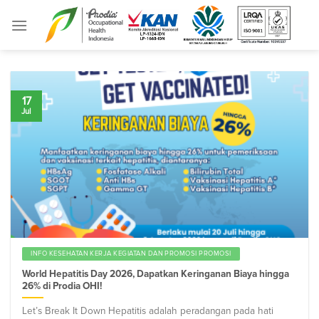
Skip
to
content
17
Jul
INFO KESEHATAN KERJA KEGIATAN DAN PROMOSI PROMOSI
World Hepatitis Day 2026, Dapatkan Keringanan Biaya hingga
26% di Prodia OHI!
Let’s Break It Down Hepatitis adalah peradangan pada hati