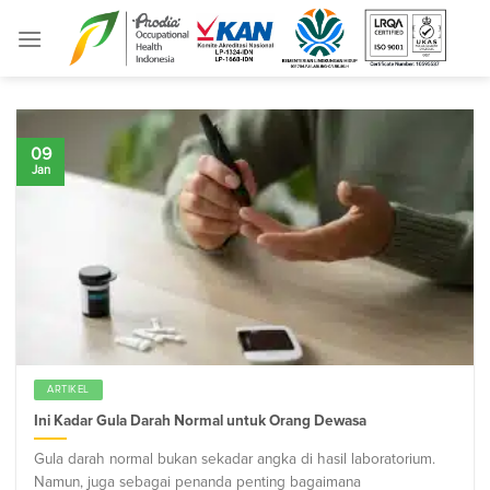
Skip
to
content
09
Jan
ARTIKEL
Ini Kadar Gula Darah Normal untuk Orang Dewasa
Gula darah normal bukan sekadar angka di hasil laboratorium.
Namun, juga sebagai penanda penting bagaimana