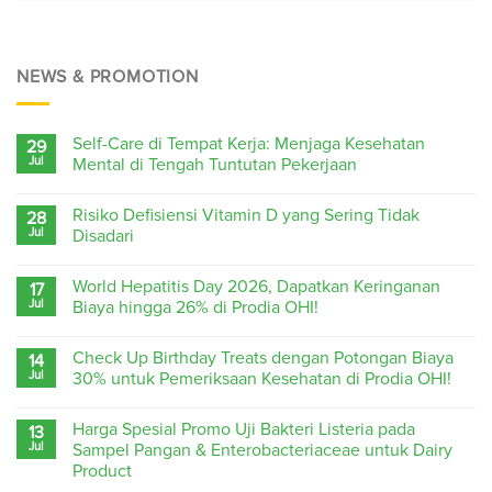
NEWS & PROMOTION
Self-Care di Tempat Kerja: Menjaga Kesehatan
29
Jul
Mental di Tengah Tuntutan Pekerjaan
Risiko Defisiensi Vitamin D yang Sering Tidak
28
Jul
Disadari
World Hepatitis Day 2026, Dapatkan Keringanan
17
Jul
Biaya hingga 26% di Prodia OHI!
Check Up Birthday Treats dengan Potongan Biaya
14
Jul
30% untuk Pemeriksaan Kesehatan di Prodia OHI!
Harga Spesial Promo Uji Bakteri Listeria pada
13
Jul
Sampel Pangan & Enterobacteriaceae untuk Dairy
Product