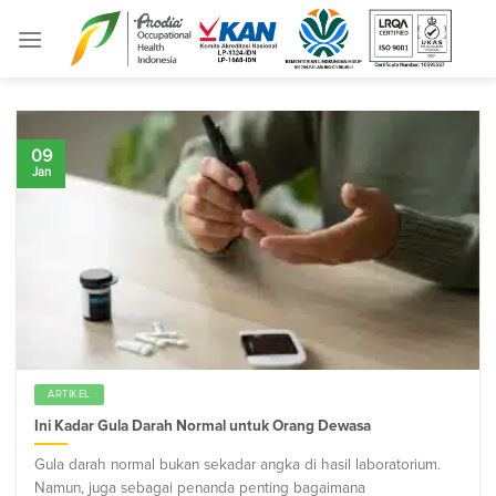
Skip
to
content
09
Jan
ARTIKEL
Ini Kadar Gula Darah Normal untuk Orang Dewasa
Gula darah normal bukan sekadar angka di hasil laboratorium.
Namun, juga sebagai penanda penting bagaimana