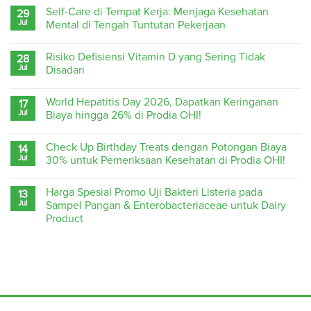
Self-Care di Tempat Kerja: Menjaga Kesehatan
29
Jul
Mental di Tengah Tuntutan Pekerjaan
Risiko Defisiensi Vitamin D yang Sering Tidak
28
Jul
Disadari
World Hepatitis Day 2026, Dapatkan Keringanan
17
Jul
Biaya hingga 26% di Prodia OHI!
Check Up Birthday Treats dengan Potongan Biaya
14
Jul
30% untuk Pemeriksaan Kesehatan di Prodia OHI!
Harga Spesial Promo Uji Bakteri Listeria pada
13
Jul
Sampel Pangan & Enterobacteriaceae untuk Dairy
Product