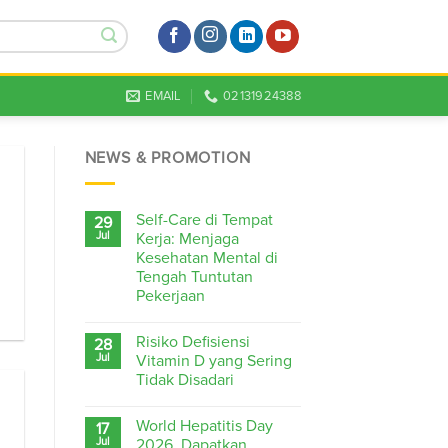
EMAIL
02131924388
NEWS & PROMOTION
Self-Care di Tempat
29
Jul
Kerja: Menjaga
Kesehatan Mental di
Tengah Tuntutan
Pekerjaan
Risiko Defisiensi
28
Jul
Vitamin D yang Sering
Tidak Disadari
World Hepatitis Day
17
Jul
2026, Dapatkan