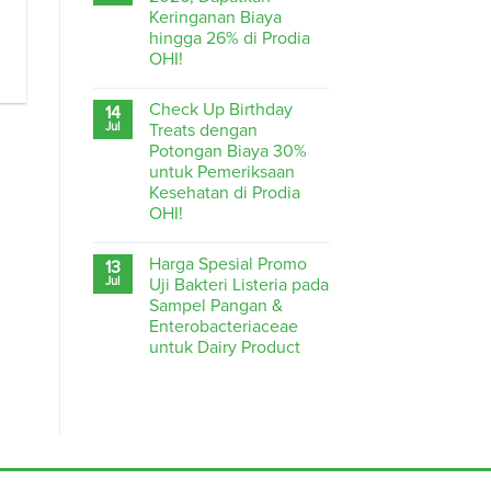
Keringanan Biaya
hingga 26% di Prodia
OHI!
Check Up Birthday
14
Jul
Treats dengan
Potongan Biaya 30%
untuk Pemeriksaan
Kesehatan di Prodia
OHI!
Harga Spesial Promo
13
Jul
Uji Bakteri Listeria pada
Sampel Pangan &
Enterobacteriaceae
untuk Dairy Product