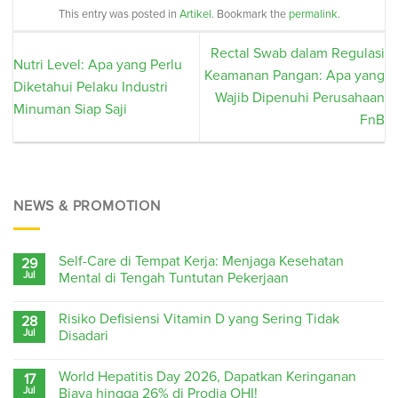
This entry was posted in
Artikel
. Bookmark the
permalink
.
Rectal Swab dalam Regulasi
Nutri Level: Apa yang Perlu
Keamanan Pangan: Apa yang
Diketahui Pelaku Industri
Wajib Dipenuhi Perusahaan
Minuman Siap Saji
FnB
NEWS & PROMOTION
Self-Care di Tempat Kerja: Menjaga Kesehatan
29
Jul
Mental di Tengah Tuntutan Pekerjaan
Risiko Defisiensi Vitamin D yang Sering Tidak
28
Jul
Disadari
World Hepatitis Day 2026, Dapatkan Keringanan
17
Jul
Biaya hingga 26% di Prodia OHI!