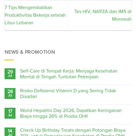
7 Tips Mengembalikan
Tes HIV, NAPZA dan IMS di
Produktivitas Bekerja setelah
Morowali
Libur Lebaran
NEWS & PROMOTION
Self-Care di Tempat Kerja: Menjaga Kesehatan
29
Jul
Mental di Tengah Tuntutan Pekerjaan
Risiko Defisiensi Vitamin D yang Sering Tidak
28
Jul
Disadari
World Hepatitis Day 2026, Dapatkan Keringanan
17
Jul
Biaya hingga 26% di Prodia OHI!
Check Up Birthday Treats dengan Potongan Biaya
14
Jul
30% untuk Pemeriksaan Kesehatan di Prodia OHI!