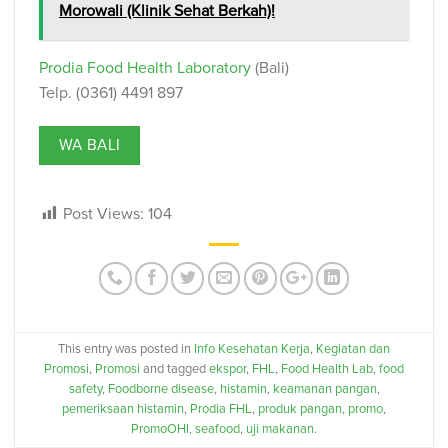
Morowali (Klinik Sehat Berkah)!
Prodia Food Health Laboratory
(Bali)
Telp. (0361) 4491 897
WA BALI
Post Views:
104
This entry was posted in
Info Kesehatan Kerja
,
Kegiatan dan
Promosi
,
Promosi
and tagged
ekspor
,
FHL
,
Food Health Lab
,
food
safety
,
Foodborne disease
,
histamin
,
keamanan pangan
,
pemeriksaan histamin
,
Prodia FHL
,
produk pangan
,
promo
,
PromoOHI
,
seafood
,
uji makanan
.