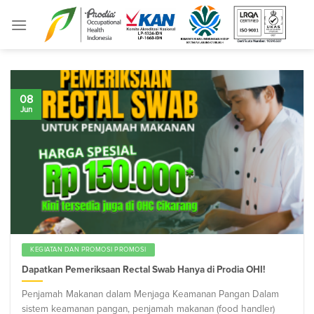
Skip
to
content
08
Jun
KEGIATAN DAN PROMOSI PROMOSI
Dapatkan Pemeriksaan Rectal Swab Hanya di Prodia OHI!
Penjamah Makanan dalam Menjaga Keamanan Pangan Dalam
sistem keamanan pangan, penjamah makanan (food handler)