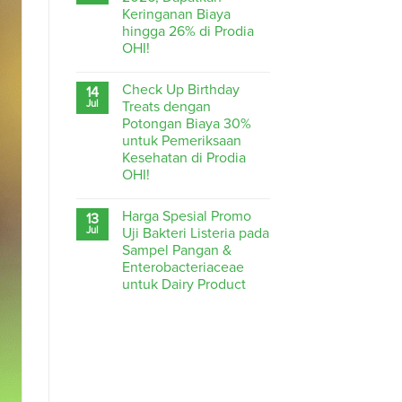
Keringanan Biaya
hingga 26% di Prodia
OHI!
Check Up Birthday
14
Jul
Treats dengan
Potongan Biaya 30%
untuk Pemeriksaan
Kesehatan di Prodia
OHI!
Harga Spesial Promo
13
Jul
Uji Bakteri Listeria pada
Sampel Pangan &
Enterobacteriaceae
untuk Dairy Product