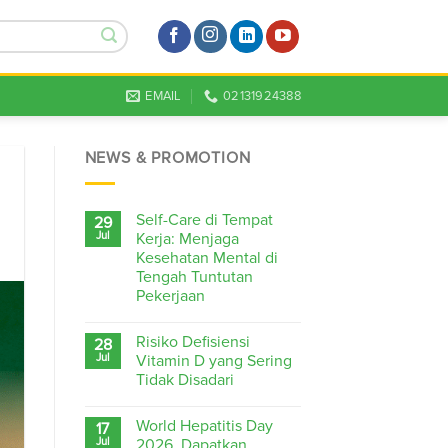
EMAIL
02131924388
NEWS & PROMOTION
Self-Care di Tempat
29
Jul
Kerja: Menjaga
Kesehatan Mental di
Tengah Tuntutan
Pekerjaan
Risiko Defisiensi
28
Jul
Vitamin D yang Sering
Tidak Disadari
World Hepatitis Day
17
Jul
2026, Dapatkan