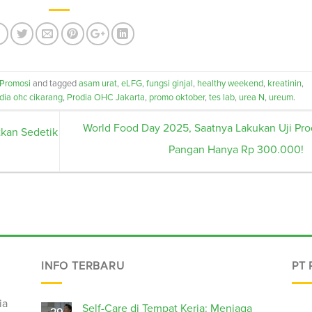
Promosi
and tagged
asam urat
,
eLFG
,
fungsi ginjal
,
healthy weekend
,
kreatinin
,
dia ohc cikarang
,
Prodia OHC Jakarta
,
promo oktober
,
tes lab
,
urea N
,
ureum
.
World Food Day 2025, Saatnya Lakukan Uji Pr
kan Sedetik
Pangan Hanya Rp 300.000!
INFO TERBARU
PT
ia
Self-Care di Tempat Kerja: Menjaga