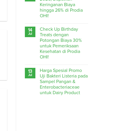
Keringanan Biaya
hingga 26% di Prodia
OHI!
Check Up Birthday
14
Jul
Treats dengan
Potongan Biaya 30%
untuk Pemeriksaan
Kesehatan di Prodia
OHI!
Harga Spesial Promo
13
Jul
Uji Bakteri Listeria pada
Sampel Pangan &
Enterobacteriaceae
untuk Dairy Product