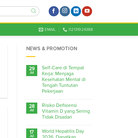
EMAIL
02131924388
NEWS & PROMOTION
Self-Care di Tempat
29
Jul
Kerja: Menjaga
Kesehatan Mental di
Tengah Tuntutan
Pekerjaan
Risiko Defisiensi
28
Jul
Vitamin D yang Sering
Tidak Disadari
World Hepatitis Day
17
Jul
2026, Dapatkan