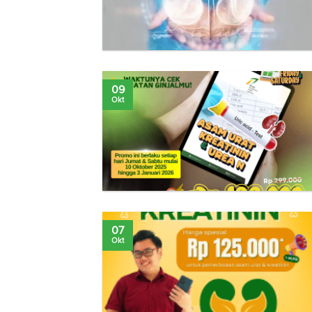
09
Okt
07
Okt