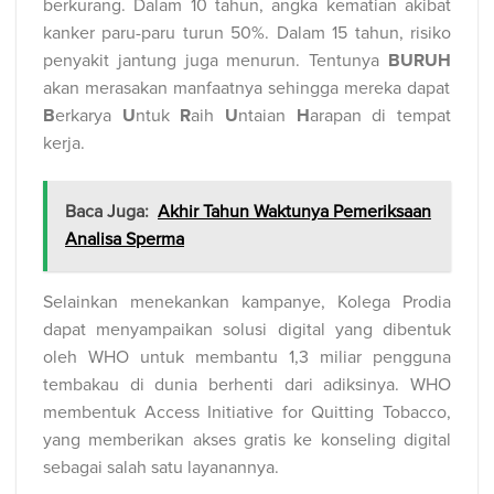
berkurang. Dalam 10 tahun, angka kematian akibat
kanker paru-paru turun 50%. Dalam 15 tahun, risiko
penyakit jantung juga menurun. Tentunya
BURUH
akan merasakan manfaatnya sehingga mereka dapat
B
erkarya
U
ntuk
R
aih
U
ntaian
H
arapan di tempat
kerja.
Baca Juga:
Akhir Tahun Waktunya Pemeriksaan
Analisa Sperma
Selainkan menekankan kampanye, Kolega Prodia
dapat menyampaikan solusi digital yang dibentuk
oleh WHO untuk membantu 1,3 miliar pengguna
tembakau di dunia berhenti dari adiksinya. WHO
membentuk Access Initiative for Quitting Tobacco,
yang memberikan akses gratis ke konseling digital
sebagai salah satu layanannya.