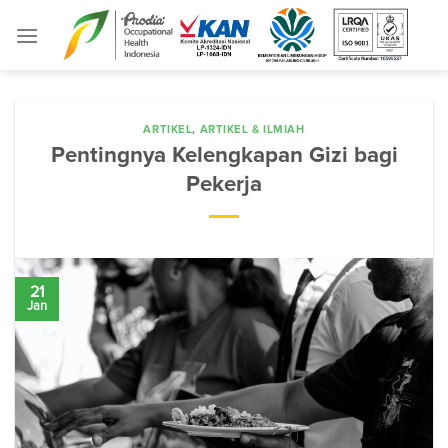
Skip
to
content
ARTIKEL
,
ARTIKEL & ILMIAH
Pentingnya Kelengkapan Gizi bagi
Pekerja
21
Jan