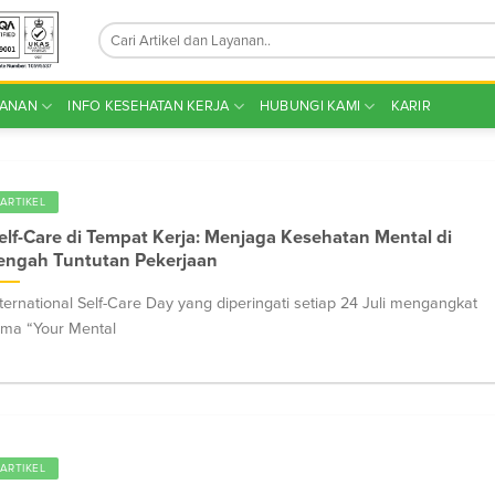
YANAN
INFO KESEHATAN KERJA
HUBUNGI KAMI
KARIR
ARTIKEL
elf-Care di Tempat Kerja: Menjaga Kesehatan Mental di
engah Tuntutan Pekerjaan
nternational Self-Care Day yang diperingati setiap 24 Juli mengangkat
ema “Your Mental
ARTIKEL