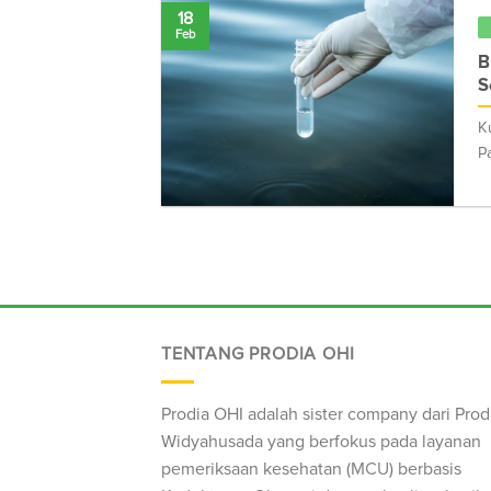
18
Feb
B
S
K
P
TENTANG PRODIA OHI
Prodia OHI adalah sister company dari Prod
Widyahusada yang berfokus pada layanan
pemeriksaan kesehatan (
MCU
) berbasis