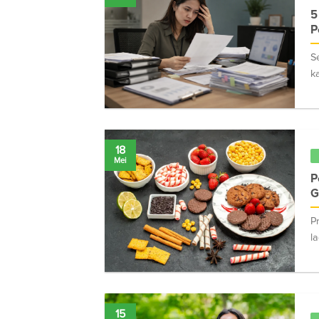
5
P
S
k
18
Mei
P
G
P
l
15