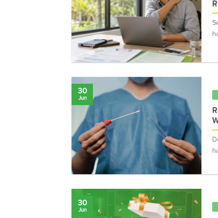
R
S
h
30
Jun
R
W
D
h
30
Jun