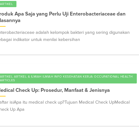
ARTIKEL
roduk Apa Saja yang Perlu Uji Enterobacteriaceae dan
lasannya
nterobacteriaceae adalah kelompok bakteri yang sering digunakan
ebagai indikator untuk menilai kebersihan
ARTIKEL ARTIKEL & ILMIAH ILMIAH INFO KESEHATAN KERJA OCCUPATIONAL HEALTH
ARTICLES
edical Check Up: Prosedur, Manfaat & Jenisnya
aftar isiApa itu medical check up?Tujuan Medical Check UpMedical
heck Up Apa