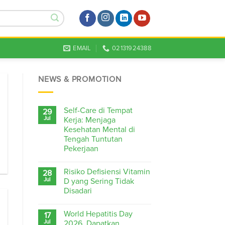
EMAIL
02131924388
NEWS & PROMOTION
Self-Care di Tempat
29
Jul
Kerja: Menjaga
Kesehatan Mental di
Tengah Tuntutan
Pekerjaan
Risiko Defisiensi Vitamin
28
Jul
D yang Sering Tidak
Disadari
World Hepatitis Day
17
Jul
2026, Dapatkan