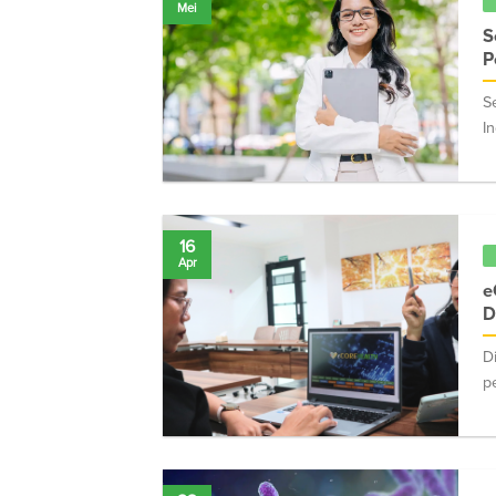
Mei
S
P
S
I
16
Apr
e
D
D
pe