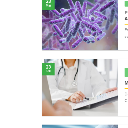
23
Mar
P
A
E
s
23
Feb
M
D
C