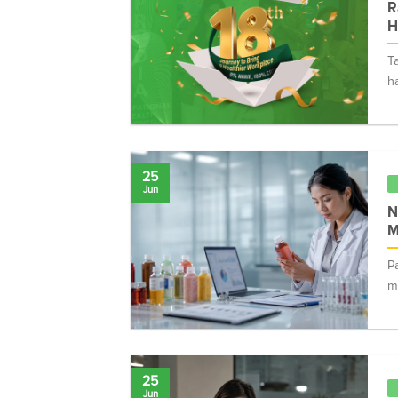
R
H
T
ha
25
Jun
N
M
P
m
25
Jun