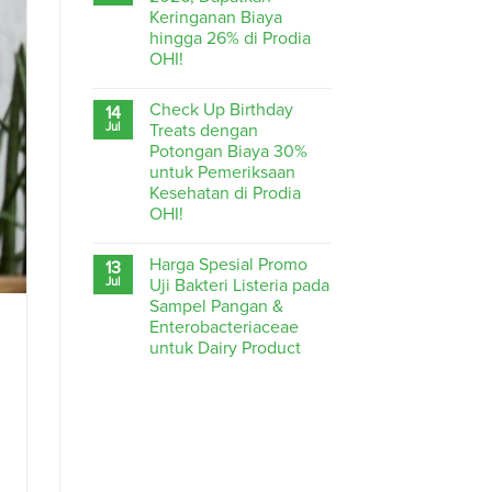
Keringanan Biaya
hingga 26% di Prodia
OHI!
Check Up Birthday
14
Jul
Treats dengan
Potongan Biaya 30%
untuk Pemeriksaan
Kesehatan di Prodia
OHI!
Harga Spesial Promo
13
Jul
Uji Bakteri Listeria pada
Sampel Pangan &
Enterobacteriaceae
untuk Dairy Product