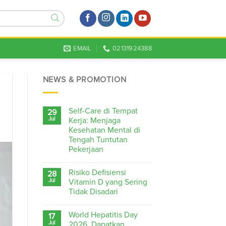
EMAIL
02131924388
NEWS & PROMOTION
Self-Care di Tempat
29
Jul
Kerja: Menjaga
Kesehatan Mental di
Tengah Tuntutan
Pekerjaan
Risiko Defisiensi
28
Jul
Vitamin D yang Sering
Tidak Disadari
World Hepatitis Day
17
Jul
2026, Dapatkan