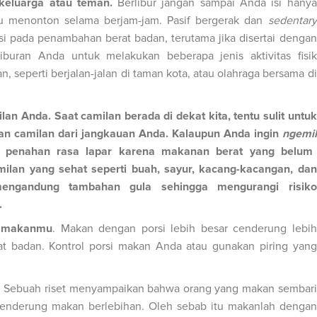
keluarga atau teman.
Berlibur jangan sampai Anda isi hanya
lu menonton selama berjam-jam. Pasif bergerak dan
sedentary
si pada penambahan berat badan, terutama jika disertai dengan
iburan Anda untuk melakukan beberapa jenis aktivitas fisik
, seperti berjalan-jalan di taman kota, atau olahraga bersama di
milan Anda.
Saat camilan berada di dekat kita, tentu sulit untuk
n camilan dari jangkauan Anda. Kalaupun Anda ingin
ngemil
i penahan rasa lapar karena makanan berat yang belum
camilan yang sehat seperti buah, sayur, kacang-kacangan, dan
k mengandung tambahan gula sehingga mengurangi risiko
.
i makanmu
.
Makan dengan porsi lebih besar cenderung lebih
t badan. Kontrol porsi makan Anda atau gunakan piring yang
.
Sebuah riset menyampaikan bahwa orang yang makan sembari
cenderung makan berlebihan. Oleh sebab itu makanlah dengan