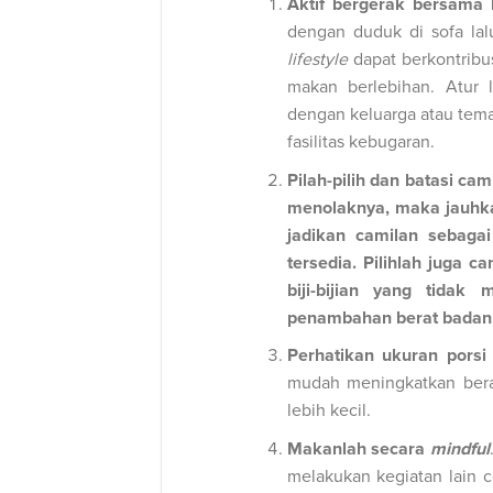
Aktif bergerak bersama 
dengan duduk di sofa la
lifestyle
dapat berkontribu
makan berlebihan. Atur l
dengan keluarga atau teman
fasilitas kebugaran.
Pilah-pilih dan batasi ca
menolaknya, maka jauhka
jadikan camilan sebaga
tersedia. Pilihlah juga 
biji-bijian yang tida
penambahan berat badan
Perhatikan ukuran pors
mudah meningkatkan bera
lebih kecil.
Makanlah secara
mindful
melakukan kegiatan lain 