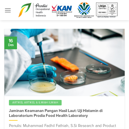
Skip
to
content
16
Des
ARTIKEL ARTIKEL & ILMIAH ILMIAH
Jaminan Keamanan Pangan Hasil Laut: Uji Histamin di
Laboratorium Prodia Food Health Laboratory
Penulis: Muhammad Fadhil Fathiah, S.Si Research and Product