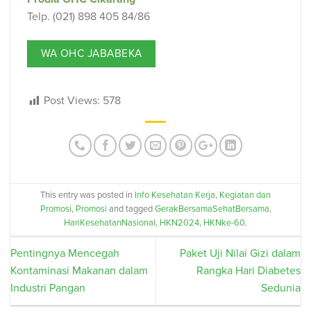
Telp. (021) 898 405 84/86
WA OHC JABABEKA
Post Views:
578
This entry was posted in
Info Kesehatan Kerja
,
Kegiatan dan
Promosi
,
Promosi
and tagged
GerakBersamaSehatBersama
,
HariKesehatanNasional
,
HKN2024
,
HKNke-60
.
Pentingnya Mencegah
Paket Uji Nilai Gizi dalam
Kontaminasi Makanan dalam
Rangka Hari Diabetes
Industri Pangan
Sedunia