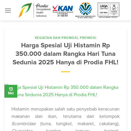
Skip
to
content
KEGIATAN DAN PROMOSI
,
PROMOSI
Harga Spesial Uji Histamin Rp
350.000 dalam Rangka Hari Tuna
Sedunia 2025 Hanya di Prodia FHL!
13
Mei
Histamin merupakan salah satu penyebab keracunan
makanan dari ikan,
terutama dari kelompok
Scombridae
(tuna, tongkol, makarel, cakalang),
Clupeidae
(sarden, lemuru, haring),