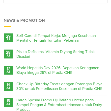
NEWS & PROMOTION
Self-Care di Tempat Kerja: Menjaga Kesehatan
29
Jul
Mental di Tengah Tuntutan Pekerjaan
Risiko Defisiensi Vitamin D yang Sering Tidak
28
Jul
Disadari
World Hepatitis Day 2026, Dapatkan Keringanan
17
Jul
Biaya hingga 26% di Prodia OHI!
Check Up Birthday Treats dengan Potongan Biaya
14
Jul
30% untuk Pemeriksaan Kesehatan di Prodia OHI!
Harga Spesial Promo Uji Bakteri Listeria pada
13
Jul
Sampel Pangan & Enterobacteriaceae untuk Dairy
Product