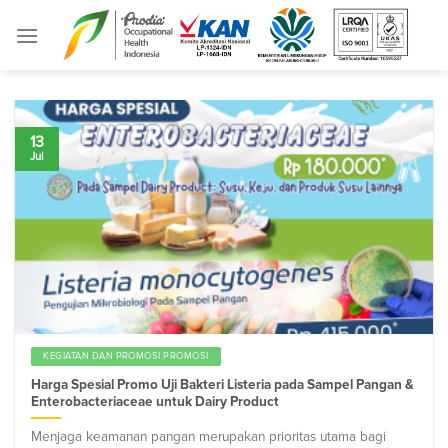
Skip
to
content
13
Jul
KEGIATAN DAN PROMOSI PROMOSI
Harga Spesial Promo Uji Bakteri Listeria pada Sampel Pangan &
Enterobacteriaceae untuk Dairy Product
Menjaga keamanan pangan merupakan prioritas utama bagi