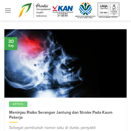
Skip
to
content
30
Sep
ARTIKEL
Meninjau Risiko Serangan Jantung dan Stroke Pada Kaum
Pekerja
Sebagai pembunuh nomor satu di dunia, penyakit