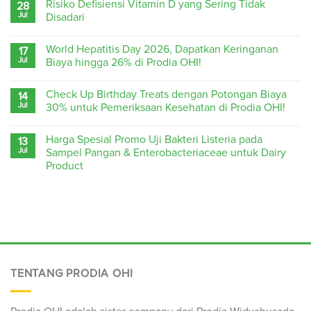
Risiko Defisiensi Vitamin D yang Sering Tidak
28
Jul
Disadari
World Hepatitis Day 2026, Dapatkan Keringanan
17
Jul
Biaya hingga 26% di Prodia OHI!
Check Up Birthday Treats dengan Potongan Biaya
14
Jul
30% untuk Pemeriksaan Kesehatan di Prodia OHI!
Harga Spesial Promo Uji Bakteri Listeria pada
13
Jul
Sampel Pangan & Enterobacteriaceae untuk Dairy
Product
TENTANG PRODIA OHI