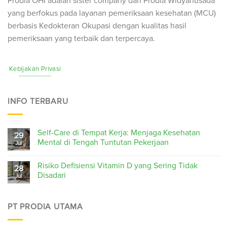
Prodia OHI adalah sister company dari Prodia Widyahusada
yang berfokus pada layanan pemeriksaan kesehatan (
MCU
)
berbasis Kedokteran Okupasi dengan kualitas hasil
pemeriksaan yang terbaik dan terpercaya.
Kebijakan Privasi
INFO TERBARU
Self-Care di Tempat Kerja: Menjaga Kesehatan
29
Mental di Tengah Tuntutan Pekerjaan
Jul
Risiko Defisiensi Vitamin D yang Sering Tidak
28
Disadari
Jul
PT PRODIA UTAMA