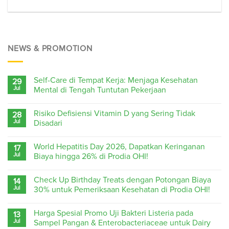
NEWS & PROMOTION
Self-Care di Tempat Kerja: Menjaga Kesehatan
29
Jul
Mental di Tengah Tuntutan Pekerjaan
Risiko Defisiensi Vitamin D yang Sering Tidak
28
Jul
Disadari
World Hepatitis Day 2026, Dapatkan Keringanan
17
Jul
Biaya hingga 26% di Prodia OHI!
Check Up Birthday Treats dengan Potongan Biaya
14
Jul
30% untuk Pemeriksaan Kesehatan di Prodia OHI!
Harga Spesial Promo Uji Bakteri Listeria pada
13
Jul
Sampel Pangan & Enterobacteriaceae untuk Dairy