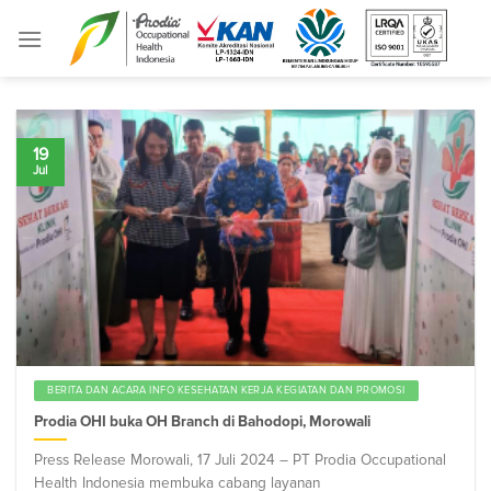
Skip
to
content
19
Jul
BERITA DAN ACARA INFO KESEHATAN KERJA KEGIATAN DAN PROMOSI
Prodia OHI buka OH Branch di Bahodopi, Morowali
Press Release Morowali, 17 Juli 2024 – PT Prodia Occupational
Health Indonesia membuka cabang layanan