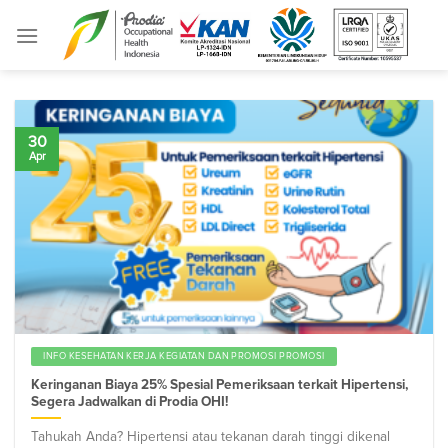
Skip
to
content
30
Apr
INFO KESEHATAN KERJA KEGIATAN DAN PROMOSI PROMOSI
Keringanan Biaya 25% Spesial Pemeriksaan terkait Hipertensi,
Segera Jadwalkan di Prodia OHI!
Tahukah Anda? Hipertensi atau tekanan darah tinggi dikenal