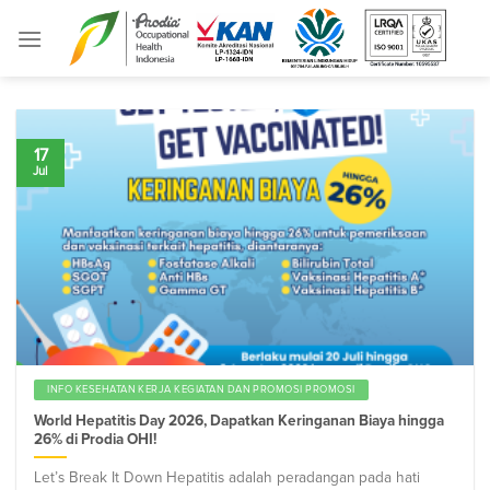
Skip
to
content
17
Jul
INFO KESEHATAN KERJA KEGIATAN DAN PROMOSI PROMOSI
World Hepatitis Day 2026, Dapatkan Keringanan Biaya hingga
26% di Prodia OHI!
Let’s Break It Down Hepatitis adalah peradangan pada hati