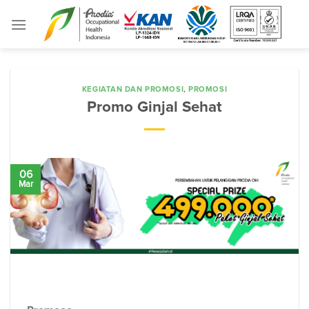
Skip
to
content
KEGIATAN DAN PROMOSI
,
PROMOSI
Promo Ginjal Sehat
06
Mar