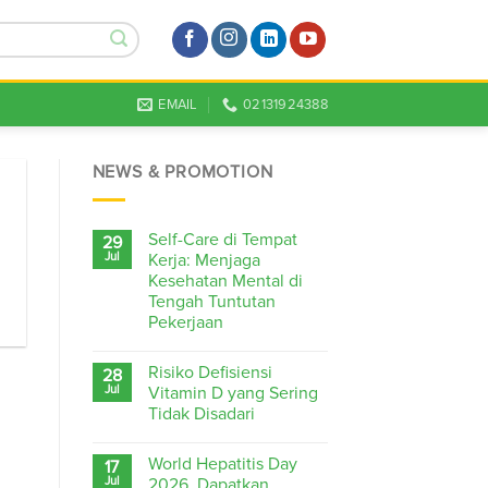
EMAIL
02131924388
NEWS & PROMOTION
Self-Care di Tempat
29
Jul
Kerja: Menjaga
Kesehatan Mental di
Tengah Tuntutan
Pekerjaan
Risiko Defisiensi
28
Jul
Vitamin D yang Sering
Tidak Disadari
World Hepatitis Day
17
Jul
2026, Dapatkan