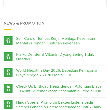
NEWS & PROMOTION
Self-Care di Tempat Kerja: Menjaga Kesehatan
29
Jul
Mental di Tengah Tuntutan Pekerjaan
Risiko Defisiensi Vitamin D yang Sering Tidak
28
Jul
Disadari
World Hepatitis Day 2026, Dapatkan Keringanan
17
Jul
Biaya hingga 26% di Prodia OHI!
Check Up Birthday Treats dengan Potongan Biaya
14
Jul
30% untuk Pemeriksaan Kesehatan di Prodia OHI!
Harga Spesial Promo Uji Bakteri Listeria pada
13
Jul
Sampel Pangan & Enterobacteriaceae untuk Dairy