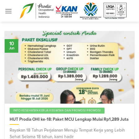
Skip
to
content
10
Jun
INFO KESEHATAN KERJA KEGIATAN DAN PROMOSI PROMOSI
HUT Prodia OHI ke-18: Paket MCU Lengkap Mulai Rp1,289 Juta
Rayakan 18 Tahun Perjalanan Menuju Tempat Kerja yang Lebih
Sehat Selama 18 tahun, kami hadir