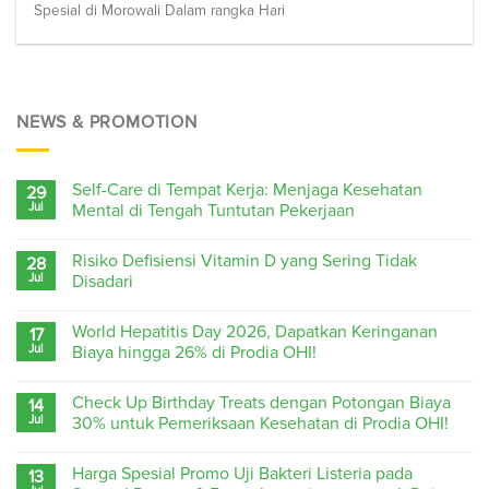
Spesial di Morowali Dalam rangka Hari
NEWS & PROMOTION
Self-Care di Tempat Kerja: Menjaga Kesehatan
29
Jul
Mental di Tengah Tuntutan Pekerjaan
Risiko Defisiensi Vitamin D yang Sering Tidak
28
Jul
Disadari
World Hepatitis Day 2026, Dapatkan Keringanan
17
Jul
Biaya hingga 26% di Prodia OHI!
Check Up Birthday Treats dengan Potongan Biaya
14
Jul
30% untuk Pemeriksaan Kesehatan di Prodia OHI!
Harga Spesial Promo Uji Bakteri Listeria pada
13