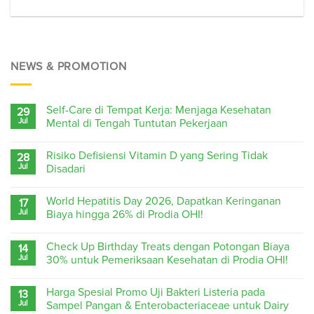
NEWS & PROMOTION
Self-Care di Tempat Kerja: Menjaga Kesehatan
29
Jul
Mental di Tengah Tuntutan Pekerjaan
Risiko Defisiensi Vitamin D yang Sering Tidak
28
Jul
Disadari
World Hepatitis Day 2026, Dapatkan Keringanan
17
Jul
Biaya hingga 26% di Prodia OHI!
Check Up Birthday Treats dengan Potongan Biaya
14
Jul
30% untuk Pemeriksaan Kesehatan di Prodia OHI!
Harga Spesial Promo Uji Bakteri Listeria pada
13
Jul
Sampel Pangan & Enterobacteriaceae untuk Dairy