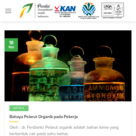
Skip
to
content
18
Mar
ARTIKEL
Bahaya Pelarut Organik pada Pekerja
Oleh : dr. Ferdianto Pelarut organik adalah bahan kimia yang
berbentuk cair pada suhu kamar,