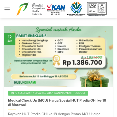
Skip
to
content
12
Jun
INFO KESEHATAN KERJA KEGIATAN DAN PROMOSI PROMOSI
Medical Check Up (MCU) Harga Spesial HUT Prodia OHI ke-18
di Morowali
Rayakan HUT Prodia OHI ke-18 dengan Promo MCU Harga