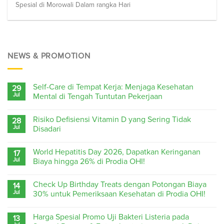
Spesial di Morowali Dalam rangka Hari
NEWS & PROMOTION
Self-Care di Tempat Kerja: Menjaga Kesehatan
29
Jul
Mental di Tengah Tuntutan Pekerjaan
Risiko Defisiensi Vitamin D yang Sering Tidak
28
Jul
Disadari
World Hepatitis Day 2026, Dapatkan Keringanan
17
Jul
Biaya hingga 26% di Prodia OHI!
Check Up Birthday Treats dengan Potongan Biaya
14
Jul
30% untuk Pemeriksaan Kesehatan di Prodia OHI!
Harga Spesial Promo Uji Bakteri Listeria pada
13