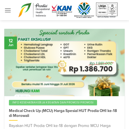
Skip
to
content
12
Jun
INFO KESEHATAN KERJA KEGIATAN DAN PROMOSI PROMOSI
Medical Check Up (MCU) Harga Spesial HUT Prodia OHI ke-18
di Morowali
Rayakan HUT Prodia OHI ke-18 dengan Promo MCU Harga