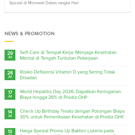
Spesial di Morowali Dalam rangka Hari
NEWS & PROMOTION
Self-Care di Tempat Kerja: Menjaga Kesehatan
29
Jul
Mental di Tengah Tuntutan Pekerjaan
Risiko Defisiensi Vitamin D yang Sering Tidak
28
Jul
Disadari
World Hepatitis Day 2026, Dapatkan Keringanan
17
Jul
Biaya hingga 26% di Prodia OHI!
Check Up Birthday Treats dengan Potongan Biaya
14
Jul
30% untuk Pemeriksaan Kesehatan di Prodia OHI!
Harga Spesial Promo Uji Bakteri Listeria pada
13