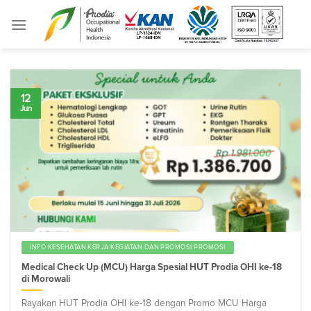
Skip
to
content
12
Jun
INFO KESEHATAN KERJA KEGIATAN DAN PROMOSI PROMOSI
Medical Check Up (MCU) Harga Spesial HUT Prodia OHI ke-18
di Morowali
Rayakan HUT Prodia OHI ke-18 dengan Promo MCU Harga