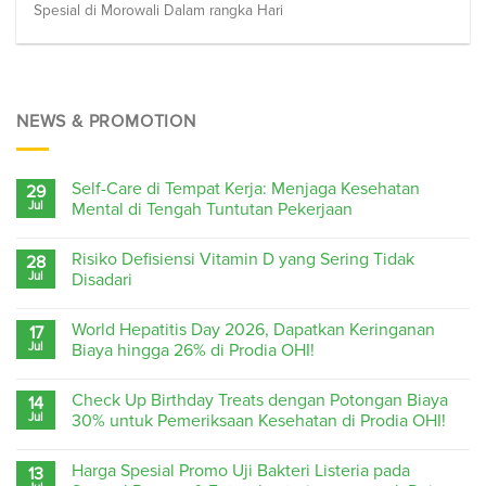
Spesial di Morowali Dalam rangka Hari
NEWS & PROMOTION
Self-Care di Tempat Kerja: Menjaga Kesehatan
29
Jul
Mental di Tengah Tuntutan Pekerjaan
Risiko Defisiensi Vitamin D yang Sering Tidak
28
Jul
Disadari
World Hepatitis Day 2026, Dapatkan Keringanan
17
Jul
Biaya hingga 26% di Prodia OHI!
Check Up Birthday Treats dengan Potongan Biaya
14
Jul
30% untuk Pemeriksaan Kesehatan di Prodia OHI!
Harga Spesial Promo Uji Bakteri Listeria pada
13