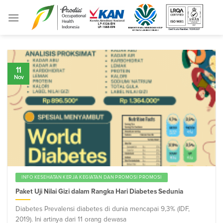
Skip
to
content
11
Nov
INFO KESEHATAN KERJA KEGIATAN DAN PROMOSI PROMOSI
Paket Uji Nilai Gizi dalam Rangka Hari Diabetes Sedunia
Diabetes Prevalensi diabetes di dunia mencapai 9,3% (IDF,
2019). Ini artinya dari 11 orang dewasa