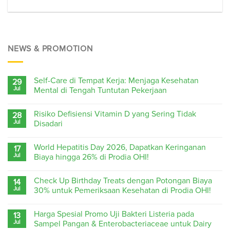
NEWS & PROMOTION
Self-Care di Tempat Kerja: Menjaga Kesehatan
29
Jul
Mental di Tengah Tuntutan Pekerjaan
Risiko Defisiensi Vitamin D yang Sering Tidak
28
Jul
Disadari
World Hepatitis Day 2026, Dapatkan Keringanan
17
Jul
Biaya hingga 26% di Prodia OHI!
Check Up Birthday Treats dengan Potongan Biaya
14
Jul
30% untuk Pemeriksaan Kesehatan di Prodia OHI!
Harga Spesial Promo Uji Bakteri Listeria pada
13
Jul
Sampel Pangan & Enterobacteriaceae untuk Dairy