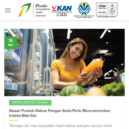
Skip
to
content
15
Mei
ARTIKEL ARTIKEL & ILMIAH
Alasan Produk Olahan Pangan Anda Perlu Mencantumkan
Indeks Nilai Gizi
“Kenapa sih mau berjualan hasil olahan pangan secara lebih