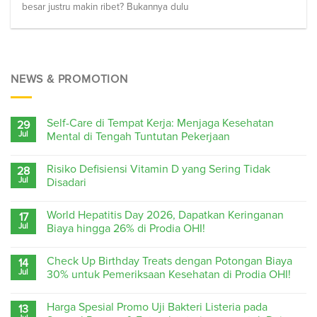
besar justru makin ribet? Bukannya dulu
NEWS & PROMOTION
Self-Care di Tempat Kerja: Menjaga Kesehatan
29
Jul
Mental di Tengah Tuntutan Pekerjaan
Risiko Defisiensi Vitamin D yang Sering Tidak
28
Jul
Disadari
World Hepatitis Day 2026, Dapatkan Keringanan
17
Jul
Biaya hingga 26% di Prodia OHI!
Check Up Birthday Treats dengan Potongan Biaya
14
Jul
30% untuk Pemeriksaan Kesehatan di Prodia OHI!
Harga Spesial Promo Uji Bakteri Listeria pada
13