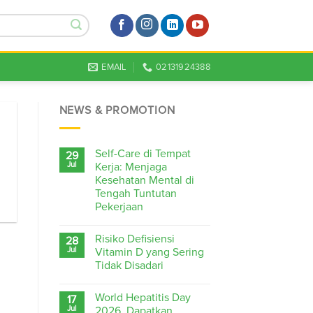
EMAIL
02131924388
NEWS & PROMOTION
Self-Care di Tempat
29
Jul
Kerja: Menjaga
Kesehatan Mental di
Tengah Tuntutan
Pekerjaan
Risiko Defisiensi
28
Jul
Vitamin D yang Sering
Tidak Disadari
World Hepatitis Day
17
Jul
2026, Dapatkan