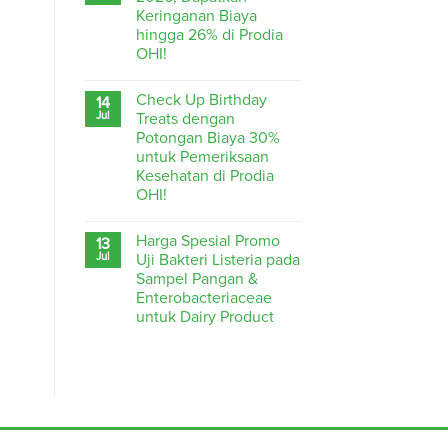
Keringanan Biaya
hingga 26% di Prodia
OHI!
Check Up Birthday
14
Jul
Treats dengan
Potongan Biaya 30%
untuk Pemeriksaan
Kesehatan di Prodia
OHI!
Harga Spesial Promo
13
Jul
Uji Bakteri Listeria pada
Sampel Pangan &
Enterobacteriaceae
untuk Dairy Product