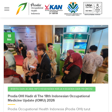
Skip
to
content
18
Mei
BERITA DAN ACARA INFO KESEHATAN KERJA KEGIATAN DAN PROMOSI
Prodia OHI Hadir di The 18th Indonesian Occupational
Medicine Update (IOMU) 2026
Prodia Occupational Health Indonesia (Prodia OHI) turut