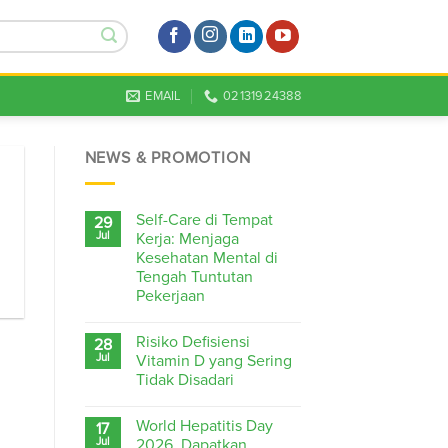
EMAIL
02131924388
NEWS & PROMOTION
Self-Care di Tempat
29
Jul
Kerja: Menjaga
Kesehatan Mental di
Tengah Tuntutan
Pekerjaan
Risiko Defisiensi
28
Jul
Vitamin D yang Sering
Tidak Disadari
World Hepatitis Day
17
Jul
2026, Dapatkan