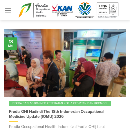
Skip
to
content
18
Mei
BERITA DAN ACARA INFO KESEHATAN KERJA KEGIATAN DAN PROMOSI
Prodia OHI Hadir di The 18th Indonesian Occupational
Medicine Update (IOMU) 2026
Prodia Occupational Health Indonesia (Prodia OHI) turut