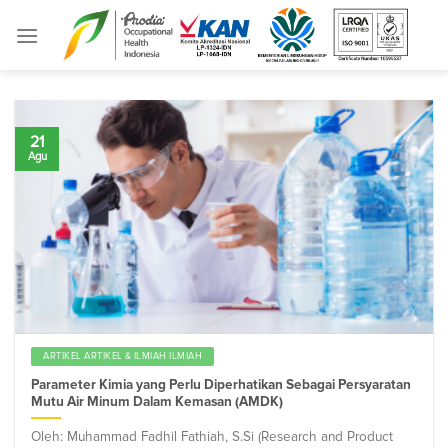
Skip
to
content
21
Agu
ARTIKEL ARTIKEL & ILMIAH ILMIAH
Parameter Kimia yang Perlu Diperhatikan Sebagai Persyaratan
Mutu Air Minum Dalam Kemasan (AMDK)
Oleh: Muhammad Fadhil Fathiah, S.Si (Research and Product