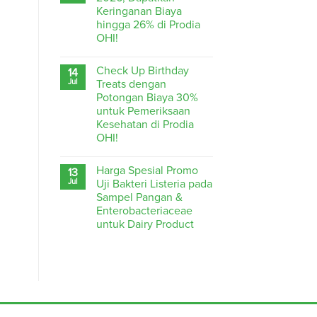
Keringanan Biaya
hingga 26% di Prodia
OHI!
Check Up Birthday
14
Jul
Treats dengan
Potongan Biaya 30%
untuk Pemeriksaan
Kesehatan di Prodia
OHI!
Harga Spesial Promo
13
Jul
Uji Bakteri Listeria pada
Sampel Pangan &
Enterobacteriaceae
untuk Dairy Product