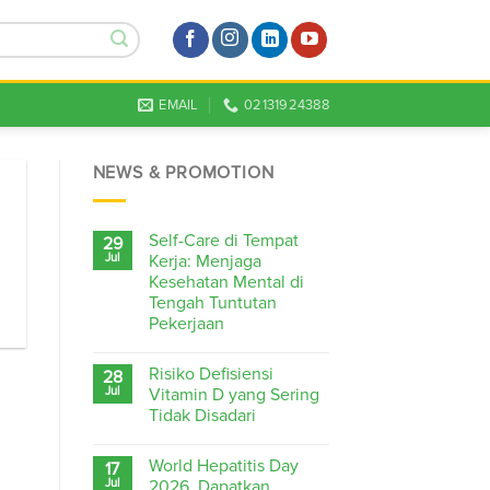
EMAIL
02131924388
NEWS & PROMOTION
Self-Care di Tempat
29
Jul
Kerja: Menjaga
Kesehatan Mental di
Tengah Tuntutan
Pekerjaan
Risiko Defisiensi
28
Jul
Vitamin D yang Sering
Tidak Disadari
World Hepatitis Day
17
Jul
2026, Dapatkan