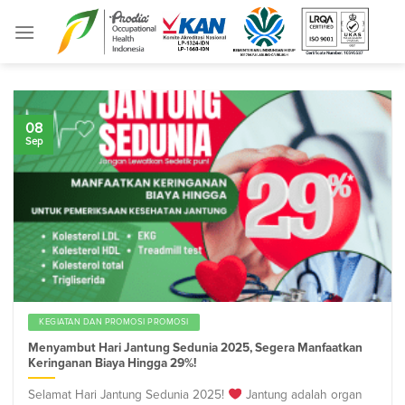
Skip
to
content
08
Sep
KEGIATAN DAN PROMOSI PROMOSI
Menyambut Hari Jantung Sedunia 2025, Segera Manfaatkan
Keringanan Biaya Hingga 29%!
Selamat Hari Jantung Sedunia 2025!
Jantung adalah organ