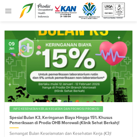
Skip
to
content
09
Jan
INFO KESEHATAN KERJA KEGIATAN DAN PROMOSI PROMOSI
Spesial Bulan K3, Keringanan Biaya Hingga 15% Khusus
Pemeriksaan di Prodia OHB Morowali (Klinik Sehat Berkah)!
Semangat Bulan Keselamatan dan Kesehatan Kerja (K3)!