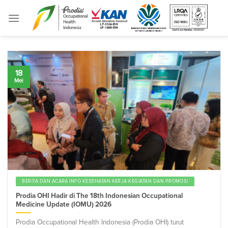
Skip
to
content
18
Mei
BERITA DAN ACARA INFO KESEHATAN KERJA KEGIATAN DAN PROMOSI
Prodia OHI Hadir di The 18th Indonesian Occupational
Medicine Update (IOMU) 2026
Prodia Occupational Health Indonesia (Prodia OHI) turut