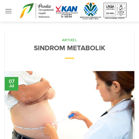
Skip
to
content
ARTIKEL
SINDROM METABOLIK
07
Jul